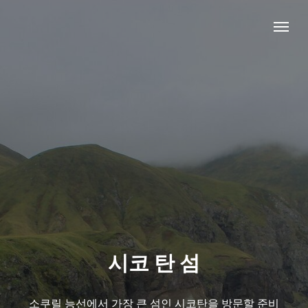
시코 탄 섬
소쿠릴 능선에서 가장 큰 섬인 시코탄을 방문할 준비